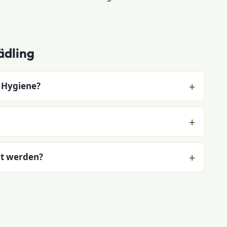
ädling
 Hygiene?
t werden?