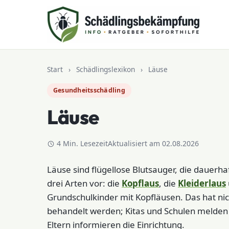
Zum Inhalt springen
Start
›
Schädlingslexikon
›
Läuse
Gesundheitsschädling
Läuse
4 Min. Lesezeit
Aktualisiert am 02.08.2026
Läuse sind flügellose Blutsauger, die dauer
drei Arten vor: die
Kopflaus
, die
Kleiderlaus
Grundschulkinder mit Kopfläusen. Das hat ni
behandelt werden; Kitas und Schulen melden 
Eltern informieren die Einrichtung.