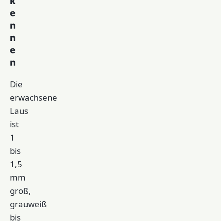
e
n
n
e
n
Die
erwachsene
Laus
ist
1
bis
1,5
mm
groß,
grauweiß
bis