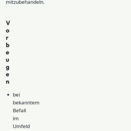
mitzubehandeln.
V
o
r
b
e
u
g
e
n
bei
bekanntem
Befall
im
Umfeld