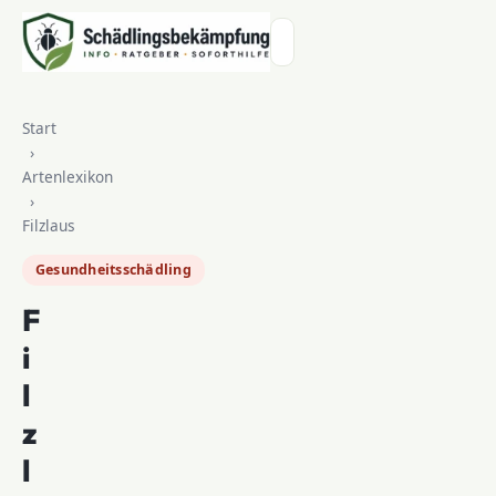
Zum Inhalt springen
Start
›
Artenlexikon
›
Filzlaus
Gesundheitsschädling
F
i
l
z
l