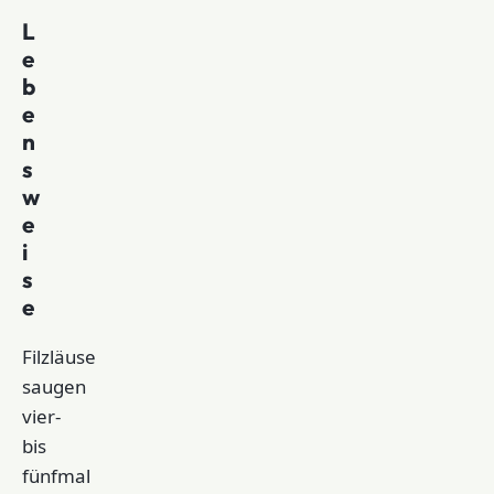
L
e
b
e
n
s
w
e
i
s
e
Filzläuse
saugen
vier-
bis
fünfmal