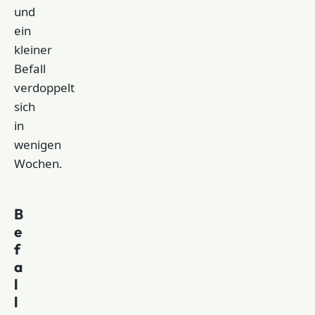
und
ein
kleiner
Befall
verdoppelt
sich
in
wenigen
Wochen.
B
e
f
a
l
l