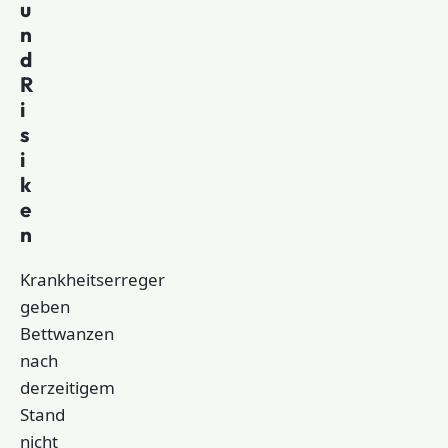
u
n
d
R
i
s
i
k
e
n
Krankheitserreger
geben
Bettwanzen
nach
derzeitigem
Stand
nicht