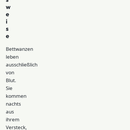
w
e
i
s
e
Bettwanzen
leben
ausschließlich
von
Blut.
Sie
kommen
nachts
aus
ihrem
Versteck,