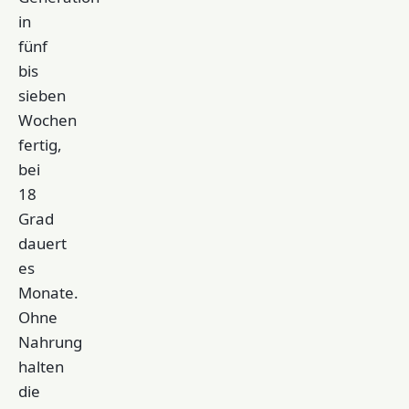
in
fünf
bis
sieben
Wochen
fertig,
bei
18
Grad
dauert
es
Monate.
Ohne
Nahrung
halten
die