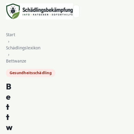
Zum Inhalt springen
Start
›
Schädlingslexikon
›
Bettwanze
Gesundheitsschädling
B
e
t
t
w