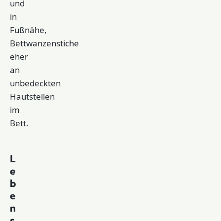
und
in
Fußnähe,
Bettwanzenstiche
eher
an
unbedeckten
Hautstellen
im
Bett.
L
e
b
e
n
s