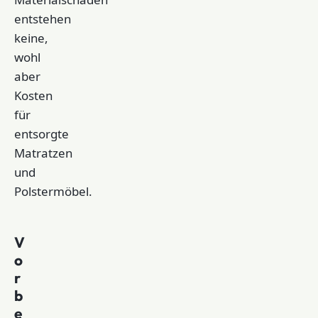
entstehen
keine,
wohl
aber
Kosten
für
entsorgte
Matratzen
und
Polstermöbel.
V
o
r
b
e