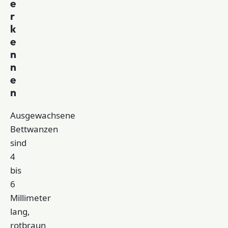
e
r
k
e
n
n
e
n
Ausgewachsene
Bettwanzen
sind
4
bis
6
Millimeter
lang,
rotbraun