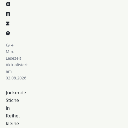
a
n
z
e
4
Min.
Lesezeit
Aktualisiert
am
02.08.2026
Juckende
Stiche
in
Reihe,
kleine