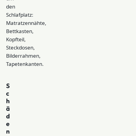
den
Schlafplatz:
Matratzennähte,
Bettkasten,
Kopfteil,
Steckdosen,
Bilderrahmen,
Tapetenkanten.
S
c
h
ä
d
e
n