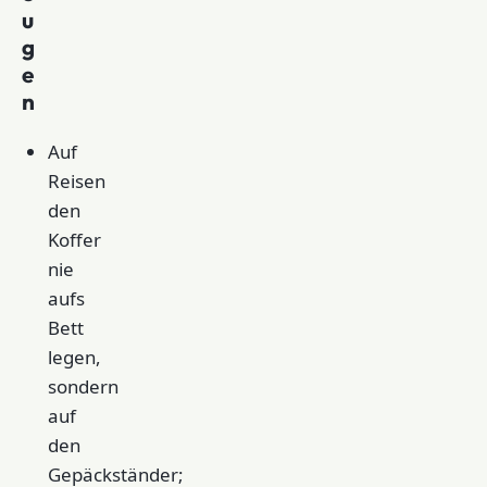
u
g
e
n
Auf
Reisen
den
Koffer
nie
aufs
Bett
legen,
sondern
auf
den
Gepäckständer;