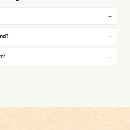
ind?
t?