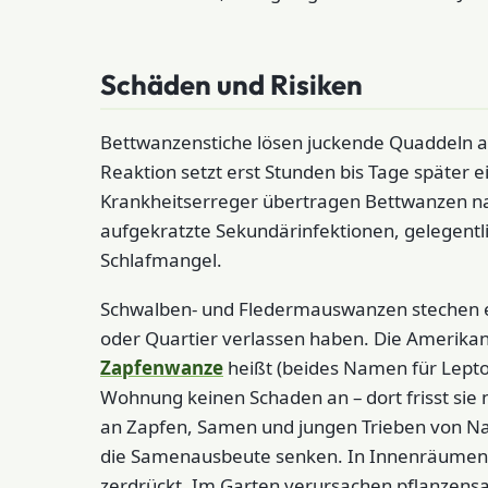
Schäden und Risiken
Bettwanzenstiche lösen juckende Quaddeln aus,
Reaktion setzt erst Stunden bis Tage später e
Krankheitserreger übertragen Bettwanzen na
aufgekratzte Sekundärinfektionen, gelegentli
Schlafmangel.
Schwalben- und Fledermauswanzen stechen e
oder Quartier verlassen haben. Die Amerika
Zapfenwanze
heißt (beides Namen für Leptogl
Wohnung keinen Schaden an – dort frisst sie n
an Zapfen, Samen und jungen Trieben von N
die Samenausbeute senken. In Innenräumen h
zerdrückt. Im Garten verursachen pflanzensa