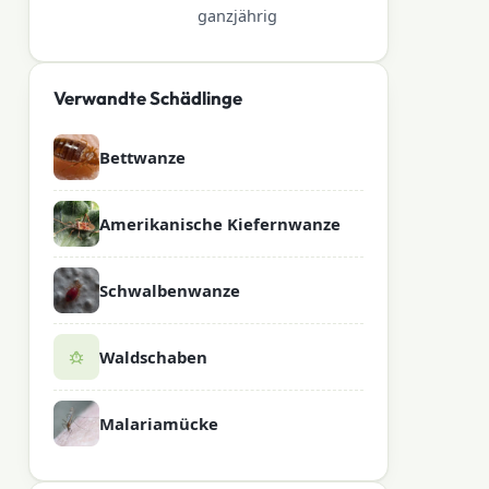
ganzjährig
Verwandte Schädlinge
Bettwanze
Amerikanische Kiefernwanze
Schwalbenwanze
Waldschaben
Malariamücke