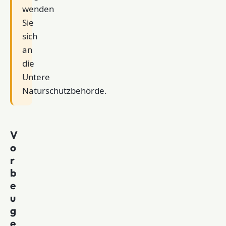
wenden
Sie
sich
an
die
Untere
Naturschutzbehörde.
V
o
r
b
e
u
g
e