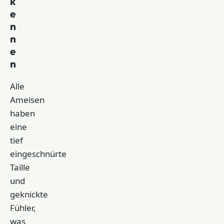
k
e
n
n
e
n
Alle
Ameisen
haben
eine
tief
eingeschnürte
Taille
und
geknickte
Fühler,
was