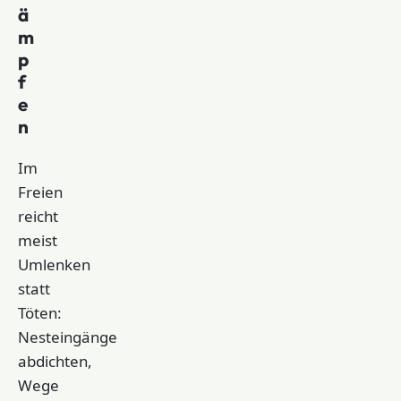
ä
m
p
f
e
n
Im
Freien
reicht
meist
Umlenken
statt
Töten:
Nesteingänge
abdichten,
Wege