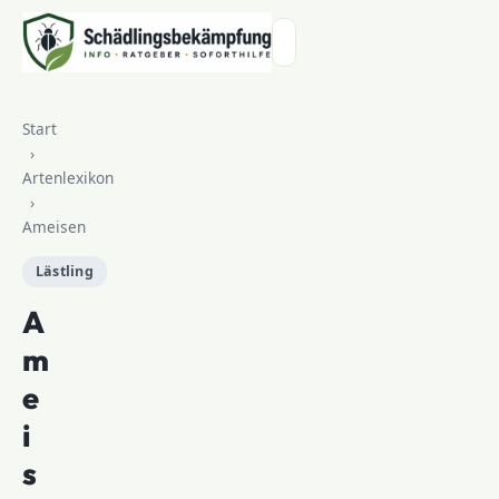
Zum Inhalt springen
Start
›
Artenlexikon
›
Ameisen
Lästling
A
m
e
i
s