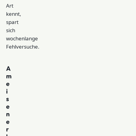
Art
kennt,
spart
sich
wochenlange
Fehlversuche.
A
m
e
i
s
e
n
e
r