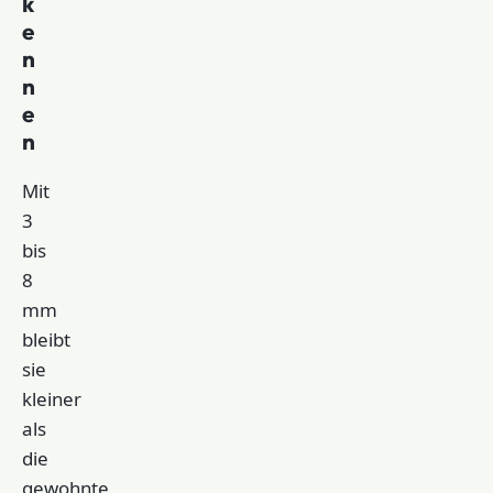
k
e
n
n
e
n
Mit
3
bis
8
mm
bleibt
sie
kleiner
als
die
gewohnte