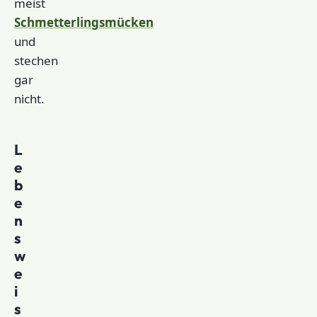
meist
Schmetterlingsmücken
und
stechen
gar
nicht.
L
e
b
e
n
s
w
e
i
s