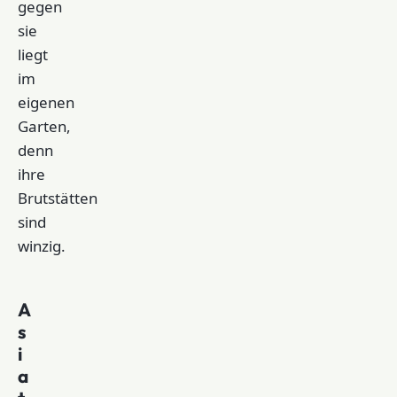
gegen
sie
liegt
im
eigenen
Garten,
denn
ihre
Brutstätten
sind
winzig.
A
s
i
a