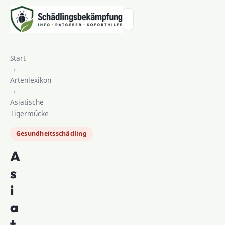
Zum Inhalt springen
Start
›
Artenlexikon
›
Asiatische
Tigermücke
Gesundheitsschädling
A
s
i
a
t