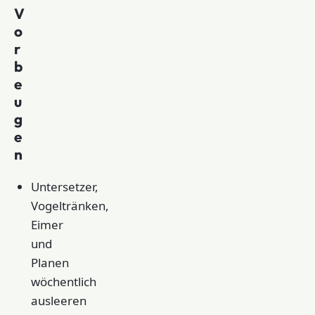
V
o
r
b
e
u
g
e
n
Untersetzer,
Vogeltränken,
Eimer
und
Planen
wöchentlich
ausleeren