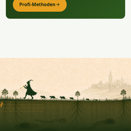
Profi-Methoden
♩
♪
♪
♩
♪
♪
♪
♪
♪