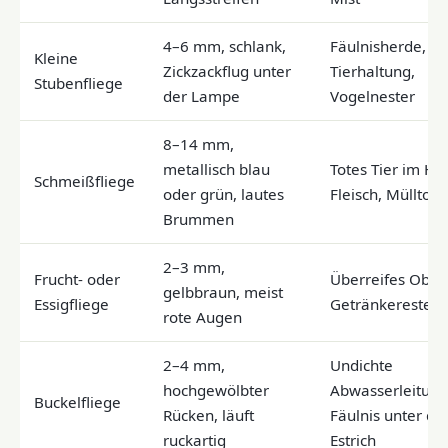
4–6 mm, schlank,
Fäulnisherde,
Kleine
Zickzackflug unter
Tierhaltung,
Stubenfliege
der Lampe
Vogelnester
8–14 mm,
metallisch blau
Totes Tier im Ha
Schmeißfliege
oder grün, lautes
Fleisch, Müllton
Brummen
2–3 mm,
Frucht- oder
Überreifes Obst,
gelbbraun, meist
Essigfliege
Getränkereste
rote Augen
2–4 mm,
Undichte
hochgewölbter
Abwasserleitung
Buckelfliege
Rücken, läuft
Fäulnis unter d
ruckartig
Estrich