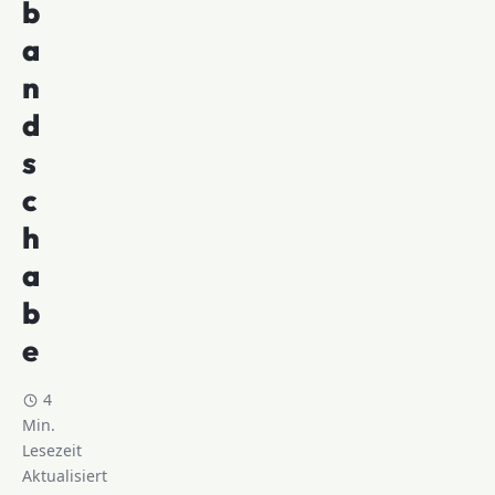
b
a
n
d
s
c
h
a
b
e
4
Min.
Lesezeit
Aktualisiert