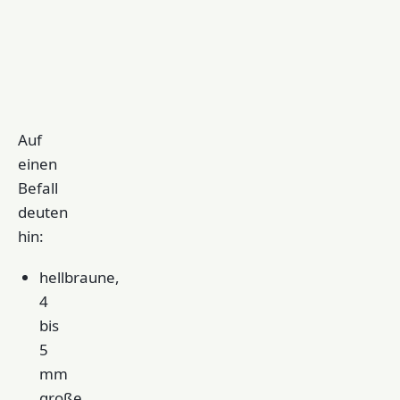
wird nach ein bis
wird bis zum Schl
Eipaket
zwei Tagen
getragen
festgeklebt
Auf
einen
Befall
deuten
hin:
hellbraune,
4
bis
5
mm
große