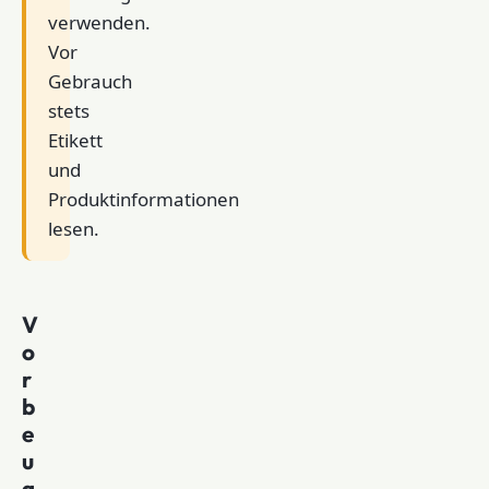
verwenden.
Vor
Gebrauch
stets
Etikett
und
Produktinformationen
lesen.
V
o
r
b
e
u
g