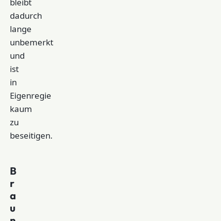
bleibt
dadurch
lange
unbemerkt
und
ist
in
Eigenregie
kaum
zu
beseitigen.
B
r
a
u
n