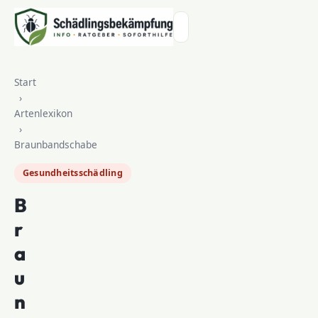
Zum Inhalt springen
Start
›
Artenlexikon
›
Braunbandschabe
Gesundheitsschädling
B
r
a
u
n