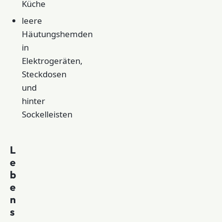
Küche
leere
Häutungshemden
in
Elektrogeräten,
Steckdosen
und
hinter
Sockelleisten
L
e
b
e
n
s